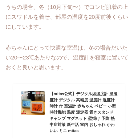
うちの場合、冬（10月下旬〜）でコンビ肌着の上
にスワドルを着せ、部屋の温度を20度前後くらい
にしています。
赤ちゃんにとって快適な室温は、冬の場合だいた
い20〜23℃あたりなので、温度計を寝室に置いて
おくと良いと思います。
【mitas公式】デジタル温湿度計 温湿
度計 デジタル 高精度 温度計 湿度計
時計 付 室温計 赤ちゃん ベビー 小型
時計機能 温度 測定器 置きスタンド
キャンプ マグネット 壁掛け 予防 熱
中症対策 新生活 室内 おしゃれ かわ
いい ミニ mitas